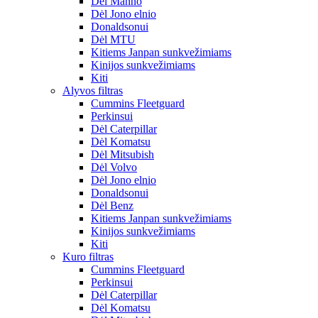
Dėl Manno
Dėl Jono elnio
Donaldsonui
Dėl MTU
Kitiems Janpan sunkvežimiams
Kinijos sunkvežimiams
Kiti
Alyvos filtras
Cummins Fleetguard
Perkinsui
Dėl Caterpillar
Dėl Komatsu
Dėl Mitsubish
Dėl Volvo
Dėl Jono elnio
Donaldsonui
Dėl Benz
Kitiems Janpan sunkvežimiams
Kinijos sunkvežimiams
Kiti
Kuro filtras
Cummins Fleetguard
Perkinsui
Dėl Caterpillar
Dėl Komatsu