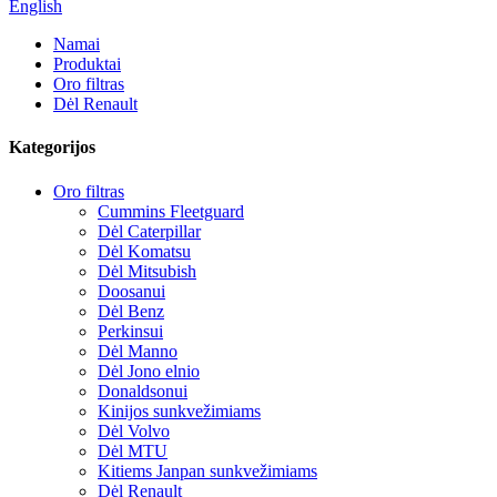
English
Namai
Produktai
Oro filtras
Dėl Renault
Kategorijos
Oro filtras
Cummins Fleetguard
Dėl Caterpillar
Dėl Komatsu
Dėl Mitsubish
Doosanui
Dėl Benz
Perkinsui
Dėl Manno
Dėl Jono elnio
Donaldsonui
Kinijos sunkvežimiams
Dėl Volvo
Dėl MTU
Kitiems Janpan sunkvežimiams
Dėl Renault