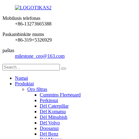
Mobilusis telefonas
+86-13273665388
Paskambinkite mums
+86-319+5326929
paštas
milestone_ceo@163.com
Namai
Produktai
Oro filtras
Cummins Fleetguard
Perkinsui
Dėl Caterpillar
Dėl Komatsu
Dėl Mitsubish
Dėl Volvo
Doosanui
Dėl Benz