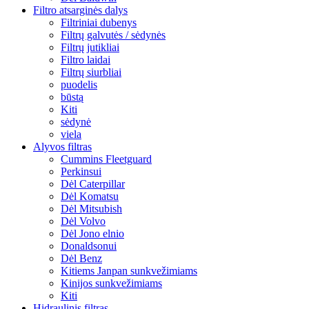
Filtro atsarginės dalys
Filtriniai dubenys
Filtrų galvutės / sėdynės
Filtrų jutikliai
Filtro laidai
Filtrų siurbliai
puodelis
būstą
Kiti
sėdynė
viela
Alyvos filtras
Cummins Fleetguard
Perkinsui
Dėl Caterpillar
Dėl Komatsu
Dėl Mitsubish
Dėl Volvo
Dėl Jono elnio
Donaldsonui
Dėl Benz
Kitiems Janpan sunkvežimiams
Kinijos sunkvežimiams
Kiti
Hidraulinis filtras