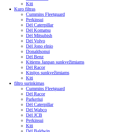
Kiti
Kuro filtras
Cummins Fleetguard
Perkinsui
Dėl Caterpillar
Dėl Komatsu
Dėl Mitsubish
Dėl Volvo
Dėl Jono elnio
Donaldsonui
Dėl Benz
Kitiems Janpan sunkvežimiams
Dėl Racor
Kinijos sunkvežimiams
Kiti
filtro surinkimas
Cummins Fleetguard
Dėl Racor
Parkeriui
Dėl Caterpillar
Dėl Wabco
Dėl JCB
Perkinsui
Kiti
Dėl Baldwin