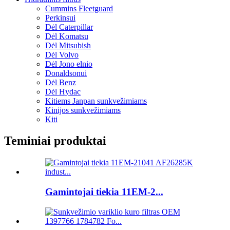
Cummins Fleetguard
Perkinsui
Dėl Caterpillar
Dėl Komatsu
Dėl Mitsubish
Dėl Volvo
Dėl Jono elnio
Donaldsonui
Dėl Benz
Dėl Hydac
Kitiems Janpan sunkvežimiams
Kinijos sunkvežimiams
Kiti
Teminiai produktai
Gamintojai tiekia 11EM-2...