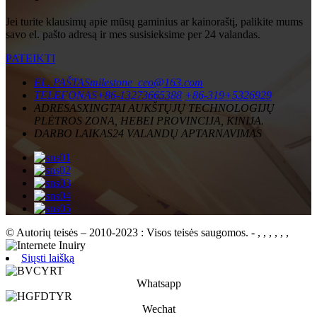
Jei turite klausimų apie mūsų gaminius ar kainoraštį, palikite mums
savo el. pašto adresą ir mes susisieksime per 24 valandas.
PATEIKTI
EL. PAŠTAS
milestone_ceo@163.com
TELEFONAS
+86-13273665388
+86-319+5326929
ADRESAS
XINGTAI AUKŠTŲJŲ TECHNOLOGIJŲ
PLĖTROS ZONA, HEBEI PROVINCIJA, KINIJA.
DARBO LAIKAS
24 VALANDŲ APTARNAVIMAS
© Autorių teisės – 2010-2023 : Visos teisės saugomos.
- , , , , , ,
Siųsti laišką
Whatsapp
Wechat