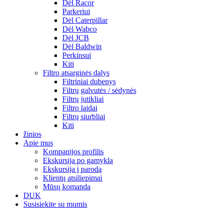
Dėl Racor
Parkeriui
Dėl Caterpillar
Dėl Wabco
Dėl JCB
Dėl Baldwin
Perkinsui
Kiti
Filtro atsarginės dalys
Filtriniai dubenys
Filtrų galvutės / sėdynės
Filtrų jutikliai
Filtro laidai
Filtrų siurbliai
Kiti
žinios
Apie mus
Kompanijos profilis
Ekskursija po gamyklą
Ekskursija į parodą
Klientų atsiliepimai
Mūsų komanda
DUK
Susisiekite su mumis