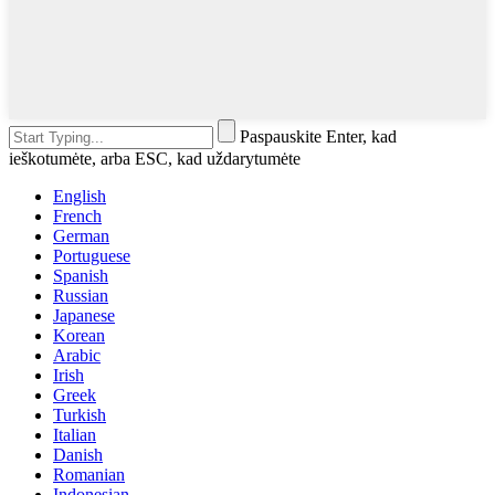
Paspauskite Enter, kad
ieškotumėte, arba ESC, kad uždarytumėte
English
French
German
Portuguese
Spanish
Russian
Japanese
Korean
Arabic
Irish
Greek
Turkish
Italian
Danish
Romanian
Indonesian