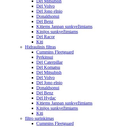
Dėl Mitsubish
Dėl Volvo
Dėl Jono elnio
Donaldsonui
Dėl Benz
Kitiems Janpan sunkvežimiams
Kinijos sunkvežimiams
Dėl Racor
Kiti
Hidraulinis filtras
Cummins Fleetguard
Perkinsui
Dėl Caterpillar
Dėl Komatsu
Dėl Mitsubish
Dėl Volvo
Dėl Jono elnio
Donaldsonui
Dėl Benz
Dėl Hydac
Kitiems Janpan sunkvežimiams
Kinijos sunkvežimiams
Kiti
filtro surinkimas
Cummins Fleetguard