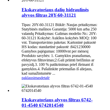
Ekskavatoriaus dalių hidraulinės
alyvos filtras 20Y-60-31121
Tipas: 20Y-60-31121 Būklė: Naujas pritaikymas:
Statybinės mašinos Garantija: 5000 km arba 250
valandų Pritaikymas: Galimas modelio Nr.: 20Y-
60-31121 Kokybė: Aukštos kokybės MOQ: 100
vnt. Transportavimo paketas: Kartoninė pakuotė
HS kodas: standartinė pakuotė :8421230000
Gamybos pajėgumas: 10000vnt per mėnesį
Produkto savybės: 1. Gamyklos pranašumas,
efektyvus filtravimas;2.Gali priimti brėžinius ar
pavyzdį.3. 100 % patikrinimas prieš išeinant iš
gamyklos.4. Pašalinkite priemaišas iš aliejaus,
kad sumažintumėte ...
paklausimas
detalė
Ekskavatoriaus alyvos filtras 6742-
01-4540 6742014540