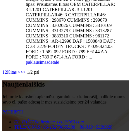
tipas: Prisukamas filtras OEM CATERPILLAR:
3 I-1201 CATERPILLAR: 3 I-1201
CATERPILLAR46: 3 CATERPILLAR46:
CUMMINS : 298670 CUMMINS : 299670
CUMMINS : 3302026 CUMMINS : 3310169
CUMMINS : 3313279 CUMMINS : 3313287
CUMMINS : 3889310 CUMMINS : 961172
CUMMINS : AR-12990 DAF : 1500840 DAF :
C 3313279 FODEN TRUCKS : Y 029.424.03
FORD : 1 582 092 FORD : 789 F 6144 AA
FORD : 789 F 6714 AA FORD : ...
paklausimas
detalė
1
2
Kitas >
>>
1/2 psl
Naujienlaiškis
Jei turite klausimų apie mūsų gaminius ar kainoraštį, palikite mums
savo el. pašto adresą ir mes susisieksime per 24 valandas.
PATEIKTI
EL. PAŠTAS
milestone_ceo@163.com
TELEFONAS
+86-13273665388
+86-319+5326929