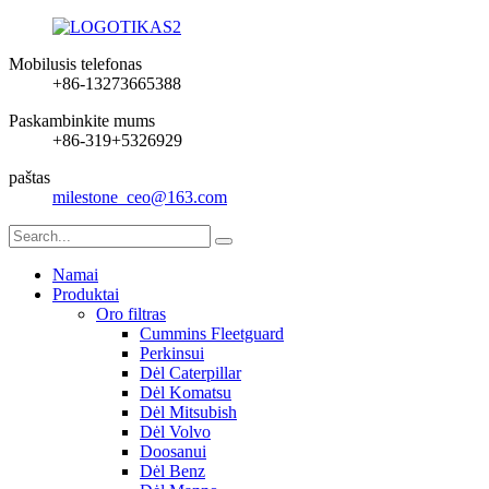
Mobilusis telefonas
+86-13273665388
Paskambinkite mums
+86-319+5326929
paštas
milestone_ceo@163.com
Namai
Produktai
Oro filtras
Cummins Fleetguard
Perkinsui
Dėl Caterpillar
Dėl Komatsu
Dėl Mitsubish
Dėl Volvo
Doosanui
Dėl Benz