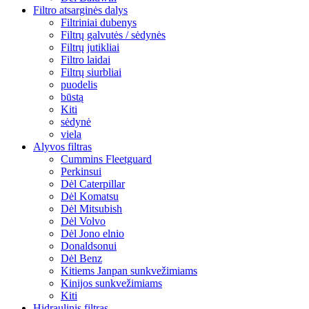
Filtro atsarginės dalys
Filtriniai dubenys
Filtrų galvutės / sėdynės
Filtrų jutikliai
Filtro laidai
Filtrų siurbliai
puodelis
būstą
Kiti
sėdynė
viela
Alyvos filtras
Cummins Fleetguard
Perkinsui
Dėl Caterpillar
Dėl Komatsu
Dėl Mitsubish
Dėl Volvo
Dėl Jono elnio
Donaldsonui
Dėl Benz
Kitiems Janpan sunkvežimiams
Kinijos sunkvežimiams
Kiti
Hidraulinis filtras