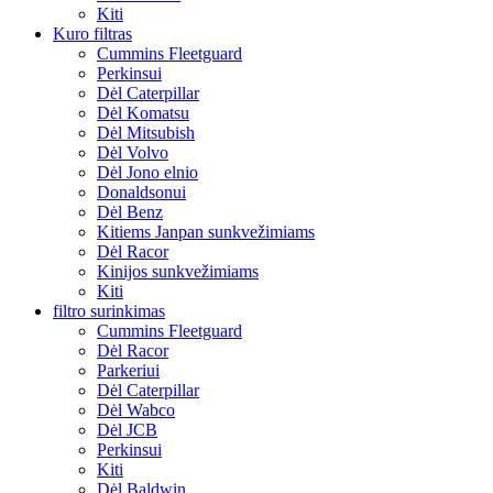
Kiti
Kuro filtras
Cummins Fleetguard
Perkinsui
Dėl Caterpillar
Dėl Komatsu
Dėl Mitsubish
Dėl Volvo
Dėl Jono elnio
Donaldsonui
Dėl Benz
Kitiems Janpan sunkvežimiams
Dėl Racor
Kinijos sunkvežimiams
Kiti
filtro surinkimas
Cummins Fleetguard
Dėl Racor
Parkeriui
Dėl Caterpillar
Dėl Wabco
Dėl JCB
Perkinsui
Kiti
Dėl Baldwin