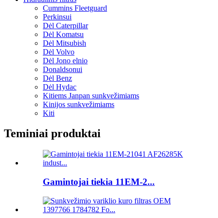
Cummins Fleetguard
Perkinsui
Dėl Caterpillar
Dėl Komatsu
Dėl Mitsubish
Dėl Volvo
Dėl Jono elnio
Donaldsonui
Dėl Benz
Dėl Hydac
Kitiems Janpan sunkvežimiams
Kinijos sunkvežimiams
Kiti
Teminiai produktai
Gamintojai tiekia 11EM-2...