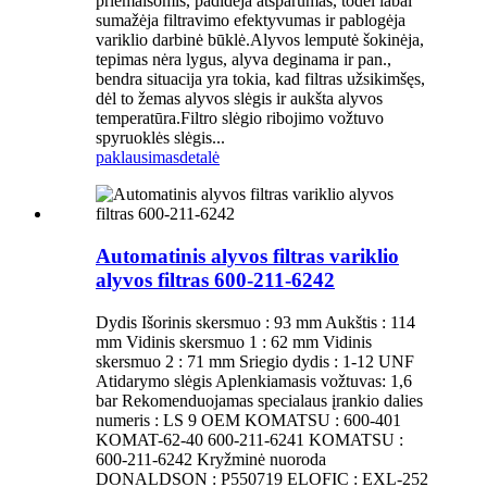
priemaišomis, padidėja atsparumas, todėl labai
sumažėja filtravimo efektyvumas ir pablogėja
variklio darbinė būklė.Alyvos lemputė šokinėja,
tepimas nėra lygus, alyva deginama ir pan.,
bendra situacija yra tokia, kad filtras užsikimšęs,
dėl to žemas alyvos slėgis ir aukšta alyvos
temperatūra.Filtro slėgio ribojimo vožtuvo
spyruoklės slėgis...
paklausimas
detalė
Automatinis alyvos filtras variklio
alyvos filtras 600-211-6242
Dydis Išorinis skersmuo : 93 mm Aukštis : 114
mm Vidinis skersmuo 1 : 62 mm Vidinis
skersmuo 2 : 71 mm Sriegio dydis : 1-12 UNF
Atidarymo slėgis Aplenkiamasis vožtuvas: 1,6
bar Rekomenduojamas specialaus įrankio dalies
numeris : LS 9 OEM KOMATSU : 600-401
KOMAT-62-40 600-211-6241 KOMATSU :
600-211-6242 Kryžminė nuoroda
DONALDSON : P550719 ELOFIC : EXL-252