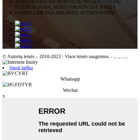
ADRESAS
XINGTAI AUKŠTŲJŲ TECHNOLOGIJŲ
PLĖTROS ZONA, HEBEI PROVINCIJA, KINIJA.
DARBO LAIKAS
24 VALANDŲ APTARNAVIMAS
© Autorių teisės – 2010-2023 : Visos teisės saugomos.
- , , , , , ,
Siųsti laišką
Whatsapp
Wechat
x