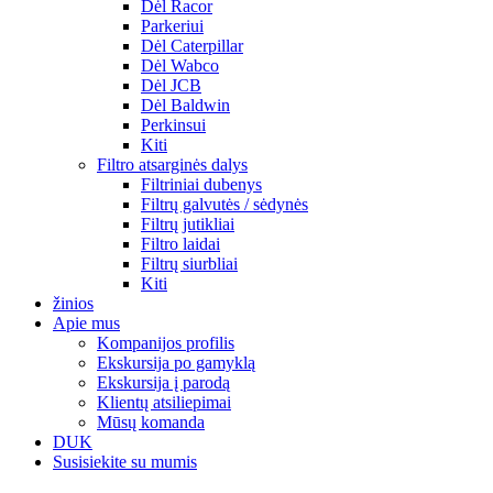
Dėl Racor
Parkeriui
Dėl Caterpillar
Dėl Wabco
Dėl JCB
Dėl Baldwin
Perkinsui
Kiti
Filtro atsarginės dalys
Filtriniai dubenys
Filtrų galvutės / sėdynės
Filtrų jutikliai
Filtro laidai
Filtrų siurbliai
Kiti
žinios
Apie mus
Kompanijos profilis
Ekskursija po gamyklą
Ekskursija į parodą
Klientų atsiliepimai
Mūsų komanda
DUK
Susisiekite su mumis