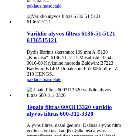
kitas dalis...
paklausimas
detalė
Variklio alyvos filtras 6136-51-5121
6136515121
Dydis Išorinis skersmuo: 109 mm A -5120
„Komatsu“: 6136-51-5121 Mitsubishi: 3254-
0016-00 Kryžminė nuoroda Baldwin: B7223
Baldwin: BT402 Donaldson: P550086 filtre : Z
210 HENGS...
paklausimas
detalė
Tepalų filtras 6003113320 variklio
alyvos filtras 600-311-3320
Alyvos filtras, dažni gedimai Dažnas alyvos filtro
gedimas yra tas, kad jis užsikemša alyvos