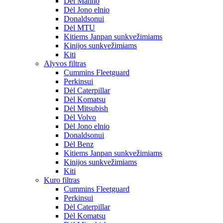
Dėl Manno
Dėl Jono elnio
Donaldsonui
Dėl MTU
Kitiems Janpan sunkvežimiams
Kinijos sunkvežimiams
Kiti
Alyvos filtras
Cummins Fleetguard
Perkinsui
Dėl Caterpillar
Dėl Komatsu
Dėl Mitsubish
Dėl Volvo
Dėl Jono elnio
Donaldsonui
Dėl Benz
Kitiems Janpan sunkvežimiams
Kinijos sunkvežimiams
Kiti
Kuro filtras
Cummins Fleetguard
Perkinsui
Dėl Caterpillar
Dėl Komatsu