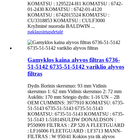
KOMATSU : 1295224-H1 KOMATSU : 6742-
01-2430 KOMATSU : 6742-01-4120
KOMATSU : 6742015524 KOMATSU :
CU3318853 KOMATSU : CULF3000
Kryžminė nuoroda BALDWIN ...
paklausimas
detalė
Gamyklos kaina alyvos filtras 6736-
51-5142 6735-51-5142 variklio alyvos
filtras
Dydis Išorinis skersmuo: 93 mm Vidinis
skersmuo 1: 62 mm Vidinis skersmuo 2: 72 mm
Aukštis: 170 mm Sriegio dydis: 1-16 UN – 2B
OEM CUMMINS: 3977910 KOMATSU: 6735-
51-5143 6735-51-5143 6735-51-5143
KOMATSU: 6735-51-5143 KOMATSU : 6735-
51-5143 1-51814SULDW DONALDSON :
P550909 FILTRAS : ZP 520 A FLEETGUARD
: LF16006 FLEETGUARD : LF3713 MANN-
FILTRAS : W 950/41 Kokios yra tik alyvos