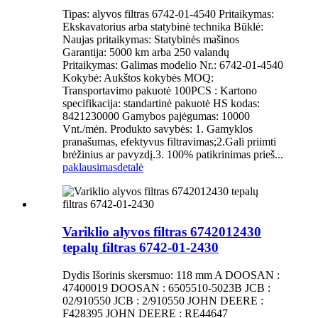
Tipas: alyvos filtras 6742-01-4540 Pritaikymas:
Ekskavatorius arba statybinė technika Būklė:
Naujas pritaikymas: Statybinės mašinos
Garantija: 5000 km arba 250 valandų
Pritaikymas: Galimas modelio Nr.: 6742-01-4540
Kokybė: Aukštos kokybės MOQ:
Transportavimo pakuotė 100PCS : Kartono
specifikacija: standartinė pakuotė HS kodas:
8421230000 Gamybos pajėgumas: 10000
Vnt./mėn. Produkto savybės: 1. Gamyklos
pranašumas, efektyvus filtravimas;2.Gali priimti
brėžinius ar pavyzdį.3. 100% patikrinimas prieš...
paklausimas
detalė
Variklio alyvos filtras 6742012430
tepalų filtras 6742-01-2430
Dydis Išorinis skersmuo: 118 mm A DOOSAN :
47400019 DOOSAN : 6505510-5023B JCB :
02/910550 JCB : 2/910550 JOHN DEERE :
F428395 JOHN DEERE : RE44647