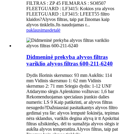
FILTRAS : ZP 45 FILMARAS : SO8507
FLEETGUARD : LF3415: Kokios yra alyvos
FLEETGUARD : LF3415: LFEET55 filtro
klaidos?Alyvos filtras, taip pat žinomas kaip
alyvos tinklelis.Jis naudojamas r...
paklausimas
detalė
Didmeninė prekyba alyvos filtras
variklio alyvos filtras 600-211-6240
Dydis Išorinis skersmuo: 93 mm Aukštis: 114
mm Vidinis skersmuo 1: 62 mm Vidinis
skersmuo 2: 71 mm Sriegio dydis: 1-12 UNF
Atidarymo slėgis Aplenkimo vožtuvas: 1,6 bar
Rekomenduojamas specialaus įrankio dalies
numeris: LS 9 Kaip patikrinti, ar alyvos filtras
nesugedo?Dažniausiai pasitaikantys alyvos filtro
gedimai yra šie: alyvos lemputė šokinėja, tepimas
nėra sklandus, variklis degina alyvą ir tt Apskritai
filtras užsikimšęs, dėl to sumažėja alyvos slėgis ir
aukšta alyvos temperatūra.Alyvos filtras, taip pat