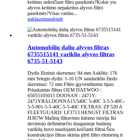
keitimo nekeičiant filtro pasekmės?Kokie yra
alyvos keitimo nepakeitus alyvos filtro
pasekmės?Visas vardas...
paklausimas
detalė
Automobilių dalių alyvos filtras
6735515141 variklio alyvos filtras
6735-51-5143
Dydis Išorinis skersmuo: 94 mm Aukštis: 176
mm Sriegio dydis: 1-16 UN sandariklio žiedo
skersmuo: 72 mm Filtro įgyvendinimo tipas:
Prisukamas filtras OEM DAEWOO :
65055105015 DOOSAN : 2471Y:
2471YBALDONNA15:540C 5-40C 3-5-5-40C-
5-5-901-5-5-40C-5-5-40C FILTRAS: ZP 520 A
FLEETGUARD: LF3713 HENGST FILTRAS:
H367W Mašinų filtravimo kūrimo istorija Iki
devintojo dešimtmečio daugumoje buitinių
variklių buvo naudojami keičiami filtrai.Šios
konstrukcijos filtras skirtas įdėti filtro elementą ir