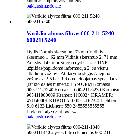
žinomas kaip alyvos tinklelis...
paklausimas
detalė
Variklio alyvos filtras 600-211-5240
6002115240
Dydis Išorinis skersmuo: 93 mm Vidinis
skersmuo 1: 62 mm Vidinis skersmuo 2: 71 mm
Aukštis: 142 mm Sriegio dydis: 1-12 UNF
užpildas/papildoma informacija 2: su vienu
atbuliniu vožtuvu Atidarymo slėgis Apėjimo
vožtuvas: 2,5 bar Rekomenduojamas specialaus
įrankio dalies numeris: LS 9 OEM Komatsu:
600-211-5240 Komatsu: 600-211-6230 Komatsu:
905411880009 Kramer: 1160024 KRAMER:
451140001 KUBOTA: 60021-1623-0 Liebherr:
510 6133 Liebherr: 550 2455555555555
Liebherr. alyvos filtras b...
paklausimas
detalė