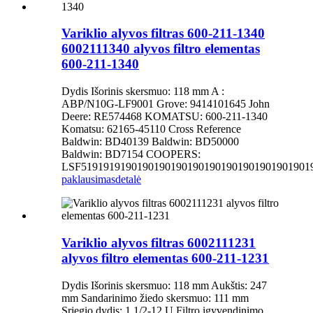
Variklio alyvos filtras 600-211-1340
6002111340 alyvos filtro elementas
600-211-1340
Dydis Išorinis skersmuo: 118 mm A :
ABP/N10G-LF9001 Grove: 9414101645 John
Deere: RE574468 KOMATSU: 600-211-1340
Komatsu: 62165-45110 Cross Reference
Baldwin: BD40139 Baldwin: BD50000
Baldwin: BD7154 COOPERS:
LSF51919191901901901901901901901901901901901
paklausimas
detalė
Variklio alyvos filtras 6002111231
alyvos filtro elementas 600-211-1231
Dydis Išorinis skersmuo: 118 mm Aukštis: 247
mm Sandarinimo žiedo skersmuo: 111 mm
Sriegio dydis: 1 1/2-12 U Filtro įgyvendinimo