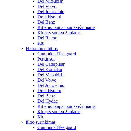
Dėl Mitsubish
Dėl Volvo
Dėl Jono elnio
Donaldsonui
Dėl Benz
Kitiems Janpan sunkvežimiams
Kinijos sunkvežimiams
Dėl Racor
Kiti
Hidraulinis filtras
Cummins Fleetguard
Perkinsui
Dėl Caterpillar
Dėl Komatsu
Dėl Mitsubish
Dėl Volvo
Dėl Jono elnio
Donaldsonui
Dėl Benz
Dėl Hydac
Kitiems Janpan sunkvežimiams
Kinijos sunkvežimiams
Kiti
filtro surinkimas
Cummins Fleetguard