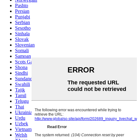
Pashto
Persian
Punjabi
Serbian
Sesotho
Sinhala
Slovak
Slovenian
Somali
Samoan
Scots Gaelic
Shona
Sindhi
Sundanese
Swahili
Tajik
Tamil
Telugu
Thai
Ukrainian
Urdu
Uzbek
Vietnamese
Welsh