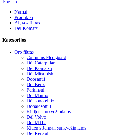
English
Namai
Produktai
Alyvos filtras
Dėl Komatsu
Kategorijos
Oro filtras
Cummins Fleetguard
Dėl Caterpillar
Dėl Komatsu
Dėl Mitsubish
Doosanui
Dėl Benz
Perkinsui
Dėl Manno
Dėl Jono elnio
Donaldsonui
Kinijos sunkvežimiams
Dėl Volvo
Dėl MTU
Kitiems Janpan sunkvežimiams
Dėl Renault