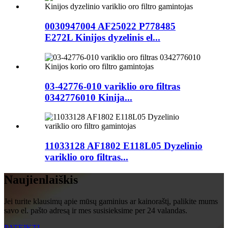
0030947004 AF25022 P778485
E272L Kinijos dyzelinis el...
03-42776-010 variklio oro filtras
0342776010 Kinija...
11033128 AF1802 E118L05 Dyzelinio
variklio oro filtras...
Naujienlaiškis
Jei turite klausimų apie mūsų gaminius ar kainoraštį, palikite mums
savo el. pašto adresą ir mes susisieksime per 24 valandas.
PATEIKTI