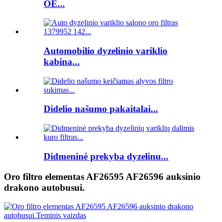
OE...
Automobilio dyzelinio variklio
kabina...
Didelio našumo pakaitalai...
Didmeninė prekyba dyzelinu...
Oro filtro elementas AF26595 AF26596 auksinio
drakono autobusui.