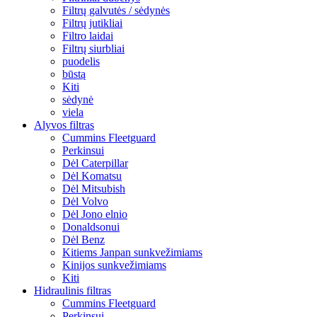
Filtrų galvutės / sėdynės
Filtrų jutikliai
Filtro laidai
Filtrų siurbliai
puodelis
būstą
Kiti
sėdynė
viela
Alyvos filtras
Cummins Fleetguard
Perkinsui
Dėl Caterpillar
Dėl Komatsu
Dėl Mitsubish
Dėl Volvo
Dėl Jono elnio
Donaldsonui
Dėl Benz
Kitiems Janpan sunkvežimiams
Kinijos sunkvežimiams
Kiti
Hidraulinis filtras
Cummins Fleetguard
Perkinsui