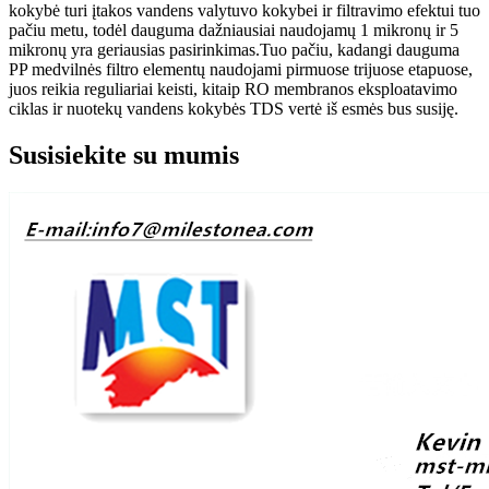
kokybė turi įtakos vandens valytuvo kokybei ir filtravimo efektui tuo
pačiu metu, todėl dauguma dažniausiai naudojamų 1 mikronų ir 5
mikronų yra geriausias pasirinkimas.Tuo pačiu, kadangi dauguma
PP medvilnės filtro elementų naudojami pirmuose trijuose etapuose,
juos reikia reguliariai keisti, kitaip RO membranos eksploatavimo
ciklas ir nuotekų vandens kokybės TDS vertė iš esmės bus susiję.
Susisiekite su mumis