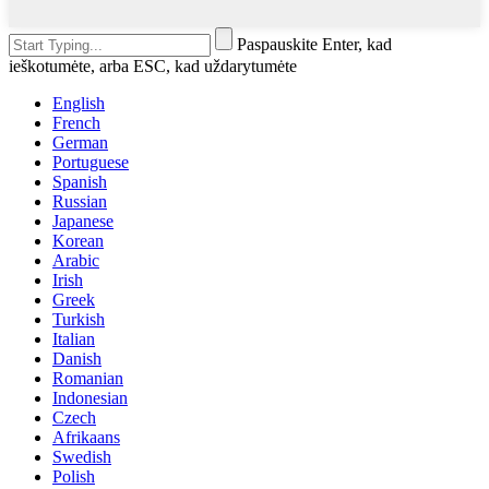
Paspauskite Enter, kad
ieškotumėte, arba ESC, kad uždarytumėte
English
French
German
Portuguese
Spanish
Russian
Japanese
Korean
Arabic
Irish
Greek
Turkish
Italian
Danish
Romanian
Indonesian
Czech
Afrikaans
Swedish
Polish