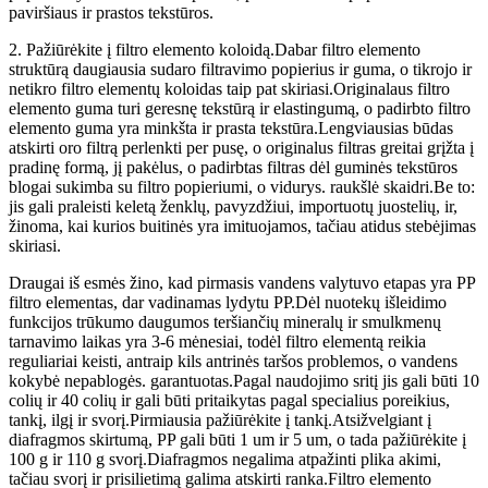
paviršiaus ir prastos tekstūros.
2. Pažiūrėkite į filtro elemento koloidą.Dabar filtro elemento
struktūrą daugiausia sudaro filtravimo popierius ir guma, o tikrojo ir
netikro filtro elementų koloidas taip pat skiriasi.Originalaus filtro
elemento guma turi geresnę tekstūrą ir elastingumą, o padirbto filtro
elemento guma yra minkšta ir prasta tekstūra.Lengviausias būdas
atskirti oro filtrą perlenkti per pusę, o originalus filtras greitai grįžta į
pradinę formą, jį pakėlus, o padirbtas filtras dėl guminės tekstūros
blogai sukimba su filtro popieriumi, o vidurys. raukšlė skaidri.Be to:
jis gali praleisti keletą ženklų, pavyzdžiui, importuotų juostelių, ir,
žinoma, kai kurios buitinės yra imituojamos, tačiau atidus stebėjimas
skiriasi.
Draugai iš esmės žino, kad pirmasis vandens valytuvo etapas yra PP
filtro elementas, dar vadinamas lydytu PP.Dėl nuotekų išleidimo
funkcijos trūkumo daugumos teršiančių mineralų ir smulkmenų
tarnavimo laikas yra 3-6 mėnesiai, todėl filtro elementą reikia
reguliariai keisti, antraip kils antrinės taršos problemos, o vandens
kokybė nepablogės. garantuotas.Pagal naudojimo sritį jis gali būti 10
colių ir 40 colių ir gali būti pritaikytas pagal specialius poreikius,
tankį, ilgį ir svorį.Pirmiausia pažiūrėkite į tankį.Atsižvelgiant į
diafragmos skirtumą, PP gali būti 1 um ir 5 um, o tada pažiūrėkite į
100 g ir 110 g svorį.Diafragmos negalima atpažinti plika akimi,
tačiau svorį ir prisilietimą galima atskirti ranka.Filtro elemento