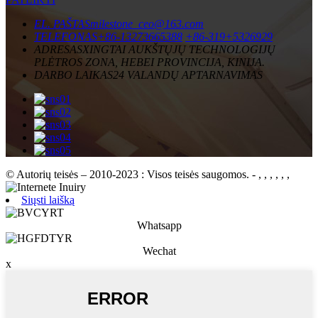
EL. PAŠTAS
milestone_ceo@163.com
TELEFONAS
+86-13273665388
+86-319+5326929
ADRESAS
XINGTAI AUKŠTŲJŲ TECHNOLOGIJŲ
PLĖTROS ZONA, HEBEI PROVINCIJA, KINIJA.
DARBO LAIKAS
24 VALANDŲ APTARNAVIMAS
© Autorių teisės – 2010-2023 : Visos teisės saugomos.
- , , , , , ,
Siųsti laišką
Whatsapp
Wechat
x