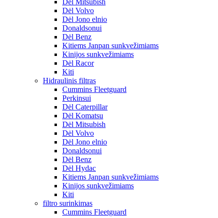
Dėl Mitsubish
Dėl Volvo
Dėl Jono elnio
Donaldsonui
Dėl Benz
Kitiems Janpan sunkvežimiams
Kinijos sunkvežimiams
Dėl Racor
Kiti
Hidraulinis filtras
Cummins Fleetguard
Perkinsui
Dėl Caterpillar
Dėl Komatsu
Dėl Mitsubish
Dėl Volvo
Dėl Jono elnio
Donaldsonui
Dėl Benz
Dėl Hydac
Kitiems Janpan sunkvežimiams
Kinijos sunkvežimiams
Kiti
filtro surinkimas
Cummins Fleetguard