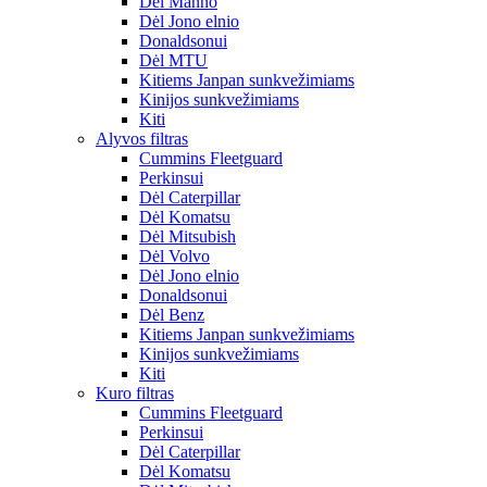
Dėl Manno
Dėl Jono elnio
Donaldsonui
Dėl MTU
Kitiems Janpan sunkvežimiams
Kinijos sunkvežimiams
Kiti
Alyvos filtras
Cummins Fleetguard
Perkinsui
Dėl Caterpillar
Dėl Komatsu
Dėl Mitsubish
Dėl Volvo
Dėl Jono elnio
Donaldsonui
Dėl Benz
Kitiems Janpan sunkvežimiams
Kinijos sunkvežimiams
Kiti
Kuro filtras
Cummins Fleetguard
Perkinsui
Dėl Caterpillar
Dėl Komatsu