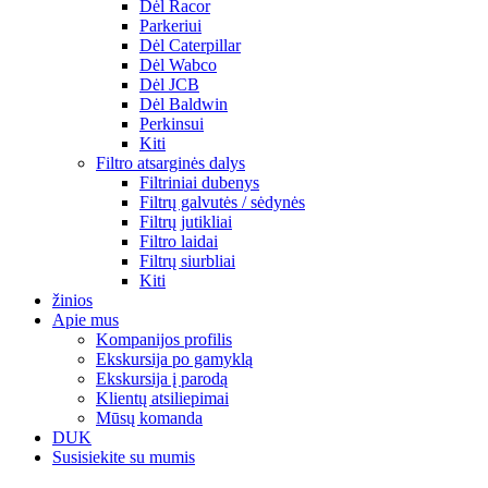
Dėl Racor
Parkeriui
Dėl Caterpillar
Dėl Wabco
Dėl JCB
Dėl Baldwin
Perkinsui
Kiti
Filtro atsarginės dalys
Filtriniai dubenys
Filtrų galvutės / sėdynės
Filtrų jutikliai
Filtro laidai
Filtrų siurbliai
Kiti
žinios
Apie mus
Kompanijos profilis
Ekskursija po gamyklą
Ekskursija į parodą
Klientų atsiliepimai
Mūsų komanda
DUK
Susisiekite su mumis