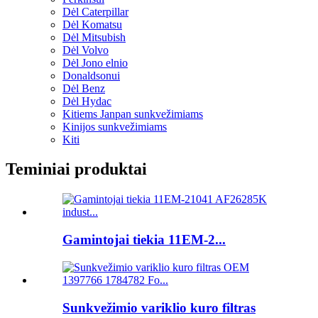
Dėl Caterpillar
Dėl Komatsu
Dėl Mitsubish
Dėl Volvo
Dėl Jono elnio
Donaldsonui
Dėl Benz
Dėl Hydac
Kitiems Janpan sunkvežimiams
Kinijos sunkvežimiams
Kiti
Teminiai produktai
Gamintojai tiekia 11EM-2...
Sunkvežimio variklio kuro filtras