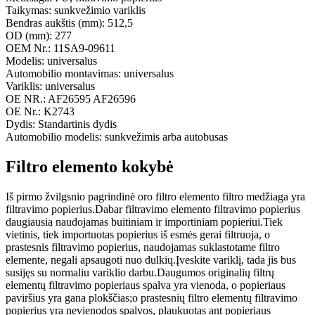
Taikymas: sunkvežimio variklis
Bendras aukštis (mm): 512,5
OD (mm): 277
OEM Nr.: 11SA9-09611
Modelis: universalus
Automobilio montavimas: universalus
Variklis: universalus
OE NR.: AF26595 AF26596
OE Nr.: K2743
Dydis: Standartinis dydis
Automobilio modelis: sunkvežimis arba autobusas
Filtro elemento kokybė
Iš pirmo žvilgsnio pagrindinė oro filtro elemento filtro medžiaga yra
filtravimo popierius.Dabar filtravimo elemento filtravimo popierius
daugiausia naudojamas buitiniam ir importiniam popieriui.Tiek
vietinis, tiek importuotas popierius iš esmės gerai filtruoja, o
prastesnis filtravimo popierius, naudojamas suklastotame filtro
elemente, negali apsaugoti nuo dulkių.Įveskite variklį, tada jis bus
susijęs su normaliu variklio darbu.Daugumos originalių filtrų
elementų filtravimo popieriaus spalva yra vienoda, o popieriaus
paviršius yra gana plokščias;o prastesnių filtro elementų filtravimo
popierius yra nevienodos spalvos, plaukuotas ant popieriaus