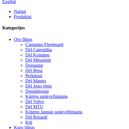
English
Namai
Produktai
Kategorijos
Oro filtras
Cummins Fleetguard
Dėl Caterpillar
Dėl Komatsu
Dėl Mitsubish
Doosanui
Dėl Benz
Perkinsui
Dėl Manno
Dėl Jono elnio
Donaldsonui
Kinijos sunkvežimiams
Dėl Volvo
Dėl MTU
Kitiems Janpan sunkvežimiams
Dėl Renault
Kiti
Kuro filtras