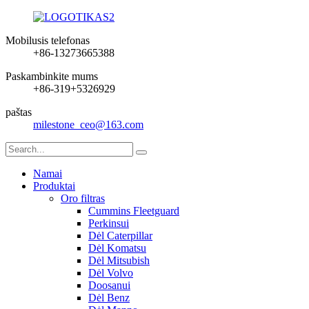
Mobilusis telefonas
+86-13273665388
Paskambinkite mums
+86-319+5326929
paštas
milestone_ceo@163.com
Namai
Produktai
Oro filtras
Cummins Fleetguard
Perkinsui
Dėl Caterpillar
Dėl Komatsu
Dėl Mitsubish
Dėl Volvo
Doosanui
Dėl Benz