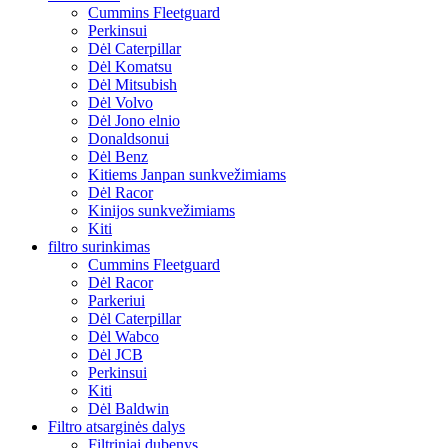
Cummins Fleetguard
Perkinsui
Dėl Caterpillar
Dėl Komatsu
Dėl Mitsubish
Dėl Volvo
Dėl Jono elnio
Donaldsonui
Dėl Benz
Kitiems Janpan sunkvežimiams
Dėl Racor
Kinijos sunkvežimiams
Kiti
filtro surinkimas
Cummins Fleetguard
Dėl Racor
Parkeriui
Dėl Caterpillar
Dėl Wabco
Dėl JCB
Perkinsui
Kiti
Dėl Baldwin
Filtro atsarginės dalys
Filtriniai dubenys