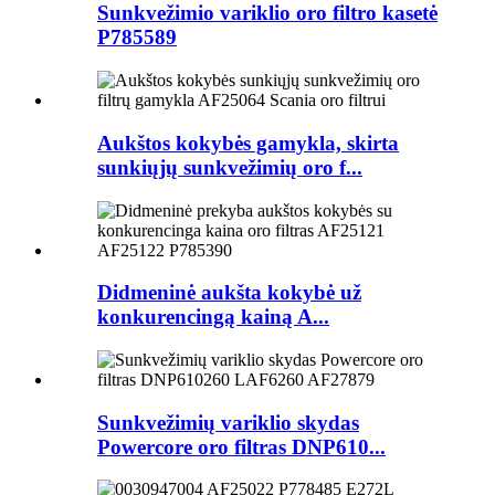
Sunkvežimio variklio oro filtro kasetė
P785589
Aukštos kokybės gamykla, skirta
sunkiųjų sunkvežimių oro f...
Didmeninė aukšta kokybė už
konkurencingą kainą A...
Sunkvežimių variklio skydas
Powercore oro filtras DNP610...