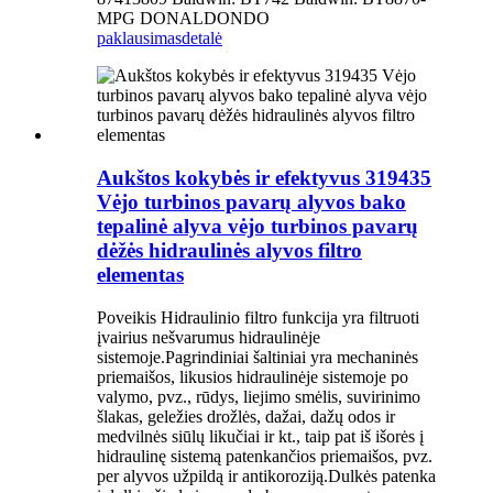
MPG DONALDONDO
paklausimas
detalė
Aukštos kokybės ir efektyvus 319435
Vėjo turbinos pavarų alyvos bako
tepalinė alyva vėjo turbinos pavarų
dėžės hidraulinės alyvos filtro
elementas
Poveikis Hidraulinio filtro funkcija yra filtruoti
įvairius nešvarumus hidraulinėje
sistemoje.Pagrindiniai šaltiniai yra mechaninės
priemaišos, likusios hidraulinėje sistemoje po
valymo, pvz., rūdys, liejimo smėlis, suvirinimo
šlakas, geležies drožlės, dažai, dažų odos ir
medvilnės siūlų likučiai ir kt., taip pat iš išorės į
hidraulinę sistemą patenkančios priemaišos, pvz.
per alyvos užpildą ir antikoroziją.Dulkės patenka