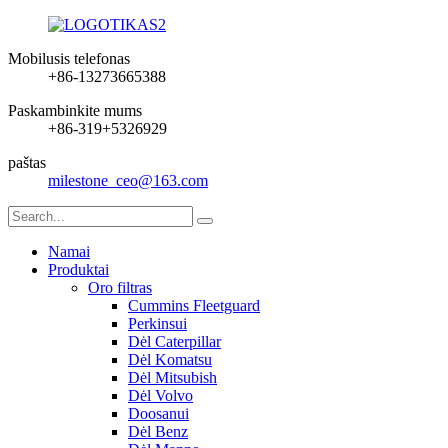
Mobilusis telefonas
+86-13273665388
Paskambinkite mums
+86-319+5326929
paštas
milestone_ceo@163.com
Namai
Produktai
Oro filtras
Cummins Fleetguard
Perkinsui
Dėl Caterpillar
Dėl Komatsu
Dėl Mitsubish
Dėl Volvo
Doosanui
Dėl Benz