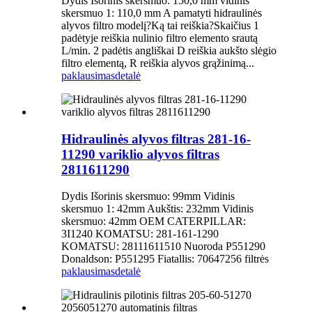
Dydis Išorinis skersmuo: 150,0 mm vidinis
skersmuo 1: 110,0 mm A pamatyti hidraulinės
alyvos filtro modelį?Ką tai reiškia?Skaičius 1
padėtyje reiškia nulinio filtro elemento srautą
L/min. 2 padėtis angliškai D reiškia aukšto slėgio
filtro elementą, R reiškia alyvos grąžinimą...
paklausimas
detalė
Hidraulinės alyvos filtras 281-16-
11290 variklio alyvos filtras
2811611290
Dydis Išorinis skersmuo: 99mm Vidinis
skersmuo 1: 42mm Aukštis: 232mm Vidinis
skersmuo: 42mm OEM CATERPILLAR:
3I1240 KOMATSU: 281-161-1290
KOMATSU: 28111611510 Nuoroda P551290
Donaldson: P551295 Fiatallis: 70647256 filtrės
paklausimas
detalė