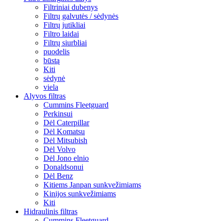
Filtriniai dubenys
Filtrų galvutės / sėdynės
Filtrų jutikliai
Filtro laidai
Filtrų siurbliai
puodelis
būstą
Kiti
sėdynė
viela
Alyvos filtras
Cummins Fleetguard
Perkinsui
Dėl Caterpillar
Dėl Komatsu
Dėl Mitsubish
Dėl Volvo
Dėl Jono elnio
Donaldsonui
Dėl Benz
Kitiems Janpan sunkvežimiams
Kinijos sunkvežimiams
Kiti
Hidraulinis filtras
Cummins Fleetguard