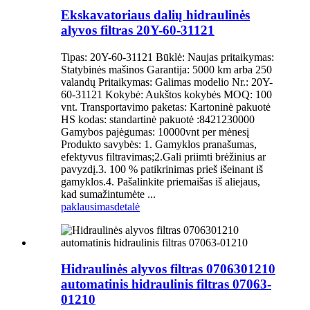
Ekskavatoriaus dalių hidraulinės
alyvos filtras 20Y-60-31121
Tipas: 20Y-60-31121 Būklė: Naujas pritaikymas:
Statybinės mašinos Garantija: 5000 km arba 250
valandų Pritaikymas: Galimas modelio Nr.: 20Y-
60-31121 Kokybė: Aukštos kokybės MOQ: 100
vnt. Transportavimo paketas: Kartoninė pakuotė
HS kodas: standartinė pakuotė :8421230000
Gamybos pajėgumas: 10000vnt per mėnesį
Produkto savybės: 1. Gamyklos pranašumas,
efektyvus filtravimas;2.Gali priimti brėžinius ar
pavyzdį.3. 100 % patikrinimas prieš išeinant iš
gamyklos.4. Pašalinkite priemaišas iš aliejaus,
kad sumažintumėte ...
paklausimas
detalė
Hidraulinės alyvos filtras 0706301210
automatinis hidraulinis filtras 07063-
01210