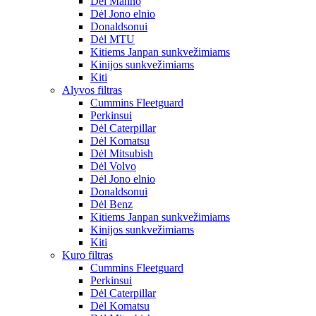
Dėl Manno
Dėl Jono elnio
Donaldsonui
Dėl MTU
Kitiems Janpan sunkvežimiams
Kinijos sunkvežimiams
Kiti
Alyvos filtras
Cummins Fleetguard
Perkinsui
Dėl Caterpillar
Dėl Komatsu
Dėl Mitsubish
Dėl Volvo
Dėl Jono elnio
Donaldsonui
Dėl Benz
Kitiems Janpan sunkvežimiams
Kinijos sunkvežimiams
Kiti
Kuro filtras
Cummins Fleetguard
Perkinsui
Dėl Caterpillar
Dėl Komatsu