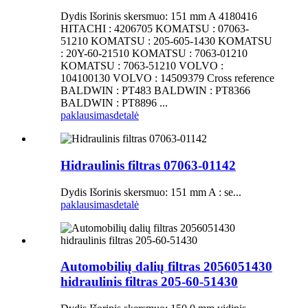
Dydis Išorinis skersmuo: 151 mm A 4180416
HITACHI : 4206705 KOMATSU : 07063-
51210 KOMATSU : 205-605-1430 KOMATSU
: 20Y-60-21510 KOMATSU : 7063-01210
KOMATSU : 7063-51210 VOLVO :
104100130 VOLVO : 14509379 Cross reference
BALDWIN : PT483 BALDWIN : PT8366
BALDWIN : PT8896 ...
paklausimas
detalė
Hidraulinis filtras 07063-01142
Dydis Išorinis skersmuo: 151 mm A : se...
paklausimas
detalė
Automobilių dalių filtras 2056051430
hidraulinis filtras 205-60-51430