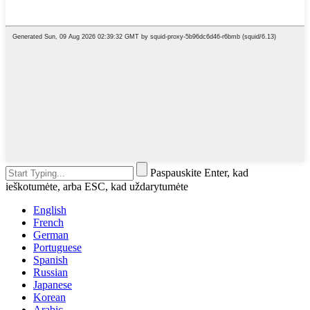
Paspauskite Enter, kad
ieškotumėte, arba ESC, kad uždarytumėte
English
French
German
Portuguese
Spanish
Russian
Japanese
Korean
Arabic