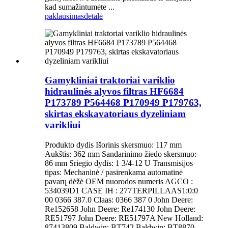
kad sumažintumėte ...
paklausimas
detalė
Gamykliniai traktoriai variklio
hidraulinės alyvos filtras HF6684
P173789 P564468 P170949 P179763,
skirtas ekskavatoriaus dyzeliniam
varikliui
Produkto dydis Išorinis skersmuo: 117 mm
Aukštis: 362 mm Sandarinimo žiedo skersmuo:
86 mm Sriegio dydis: 1 3/4-12 U Transmisijos
tipas: Mechaninė / pasirenkama automatinė
pavarų dėžė OEM nuorodos numeris AGCO :
534039D1 CASE IH : 277TERPILLAAS1:0:0
00 0366 387.0 Claas: 0366 387 0 John Deere:
Re152658 John Deere: Re174130 John Deere:
RE51797 John Deere: RE51797A New Holland:
87413809 Baldwin: BT742 Baldwin: BT8870-