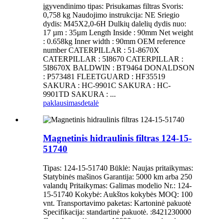
įgyvendinimo tipas: Prisukamas filtras Svoris:
0,758 kg Naudojimo instrukcija: NE Sriegio
dydis: M45X2,0-6H Dulkių dalelių dydis nuo:
17 µm : 35µm Length Inside : 90mm Net weight
: 0.658kg Inner width : 90mm OEM reference
number CATERPILLAR : 51-8670X
CATERPILLAR : 5I8670 CATERPILLAR :
5I8670X BALDWIN : BT9464 DONALDSON
: P573481 FLEETGUARD : HF35519
SAKURA : HC-9901C SAKURA : HC-
9901TD SAKURA : ...
paklausimas
detalė
Magnetinis hidraulinis filtras 124-15-
51740
Tipas: 124-15-51740 Būklė: Naujas pritaikymas:
Statybinės mašinos Garantija: 5000 km arba 250
valandų Pritaikymas: Galimas modelio Nr.: 124-
15-51740 Kokybė: Aukštos kokybės MOQ: 100
vnt. Transportavimo paketas: Kartoninė pakuotė
Specifikacija: standartinė pakuotė. :8421230000