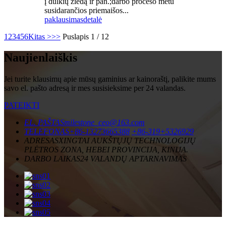
į dulkių žiedą ir pan.;darbo proceso metu
susidarančios priemaišos...
paklausimas
detalė
1
2
3
4
5
6
Kitas >
>>
Puslapis 1 / 12
Naujienlaiškis
Jei turite klausimų apie mūsų gaminius ar kainoraštį, palikite mums
savo el. pašto adresą ir mes susisieksime per 24 valandas.
PATEIKTI
EL. PAŠTAS
milestone_ceo@163.com
TELEFONAS
+86-13273665388
+86-319+5326929
ADRESAS
XINGTAI AUKŠTŲJŲ TECHNOLOGIJŲ
PLĖTROS ZONA, HEBEI PROVINCIJA, KINIJA.
DARBO LAIKAS
24 VALANDŲ APTARNAVIMAS