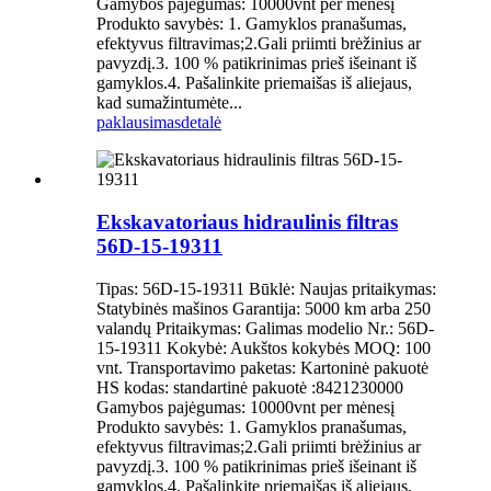
Gamybos pajėgumas: 10000vnt per mėnesį
Produkto savybės: 1. Gamyklos pranašumas,
efektyvus filtravimas;2.Gali priimti brėžinius ar
pavyzdį.3. 100 % patikrinimas prieš išeinant iš
gamyklos.4. Pašalinkite priemaišas iš aliejaus,
kad sumažintumėte...
paklausimas
detalė
Ekskavatoriaus hidraulinis filtras
56D-15-19311
Tipas: 56D-15-19311 Būklė: Naujas pritaikymas:
Statybinės mašinos Garantija: 5000 km arba 250
valandų Pritaikymas: Galimas modelio Nr.: 56D-
15-19311 Kokybė: Aukštos kokybės MOQ: 100
vnt. Transportavimo paketas: Kartoninė pakuotė
HS kodas: standartinė pakuotė :8421230000
Gamybos pajėgumas: 10000vnt per mėnesį
Produkto savybės: 1. Gamyklos pranašumas,
efektyvus filtravimas;2.Gali priimti brėžinius ar
pavyzdį.3. 100 % patikrinimas prieš išeinant iš
gamyklos.4. Pašalinkite priemaišas iš aliejaus,