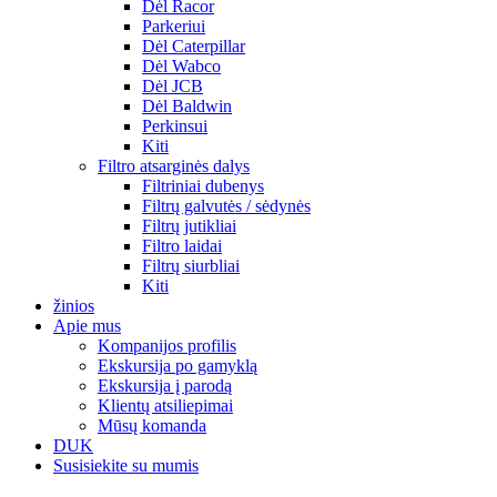
Dėl Racor
Parkeriui
Dėl Caterpillar
Dėl Wabco
Dėl JCB
Dėl Baldwin
Perkinsui
Kiti
Filtro atsarginės dalys
Filtriniai dubenys
Filtrų galvutės / sėdynės
Filtrų jutikliai
Filtro laidai
Filtrų siurbliai
Kiti
žinios
Apie mus
Kompanijos profilis
Ekskursija po gamyklą
Ekskursija į parodą
Klientų atsiliepimai
Mūsų komanda
DUK
Susisiekite su mumis