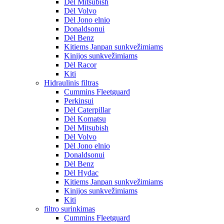
Dėl Mitsubish
Dėl Volvo
Dėl Jono elnio
Donaldsonui
Dėl Benz
Kitiems Janpan sunkvežimiams
Kinijos sunkvežimiams
Dėl Racor
Kiti
Hidraulinis filtras
Cummins Fleetguard
Perkinsui
Dėl Caterpillar
Dėl Komatsu
Dėl Mitsubish
Dėl Volvo
Dėl Jono elnio
Donaldsonui
Dėl Benz
Dėl Hydac
Kitiems Janpan sunkvežimiams
Kinijos sunkvežimiams
Kiti
filtro surinkimas
Cummins Fleetguard