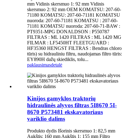
mm Vidinis skersmuo 1: 92 mm Vidinis
skersmuo 2: 92 mm OEM KOMATSU: 207-60-
71180 KOMATSU: 207-60-71181 KOMATSU
nuoroda: 207-60-71181 KOMATSU : 207-60-
71181 KOMATSU nuoroda: 207-60-71-BAW :
PT9351-MPG DONALDSON : P550787
FILTRAS : ML 1420 FILTRAS : ML 1420 MG
FILMAR : LF5450HT FLEETGUARD :
HF35360 HENGST FILTRAS : Bendras chloro
tūris) su hidrauliniu filtru, naudojamas filtro tūris:
EY890H dažų skiediklis, tolu...
paklausimas
detalė
Kinijos gamyklos traktorių
hidraulinės alyvos filtras 5I8670 5I-
8670 P573481 ekskavatoriaus
variklio dalims
Produkto dydis Išorinis skersmuo 1: 82,5 mm
Aukštis: 160 mm Aukštis 1: 155 mm Filtro