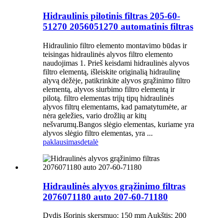
Hidraulinis pilotinis filtras 205-60-
51270 2056051270 automatinis filtras
Hidraulinio filtro elemento montavimo būdas ir
teisingas hidraulinės alyvos filtro elemento
naudojimas 1. Prieš keisdami hidraulinės alyvos
filtro elementą, išleiskite originalią hidraulinę
alyvą dėžėje, patikrinkite alyvos grąžinimo filtro
elementą, alyvos siurbimo filtro elementą ir
pilotą. filtro elementas trijų tipų hidraulinės
alyvos filtrų elementams, kad pamatytumėte, ar
nėra geležies, vario drožlių ar kitų
nešvarumų.Bangos slėgio elementas, kuriame yra
alyvos slėgio filtro elementas, yra ...
paklausimas
detalė
Hidraulinės alyvos grąžinimo filtras
2076071180 auto 207-60-71180
Dydis Išorinis skersmuo: 150 mm Aukštis: 200