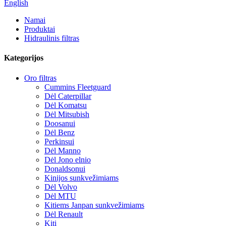
English
Namai
Produktai
Hidraulinis filtras
Kategorijos
Oro filtras
Cummins Fleetguard
Dėl Caterpillar
Dėl Komatsu
Dėl Mitsubish
Doosanui
Dėl Benz
Perkinsui
Dėl Manno
Dėl Jono elnio
Donaldsonui
Kinijos sunkvežimiams
Dėl Volvo
Dėl MTU
Kitiems Janpan sunkvežimiams
Dėl Renault
Kiti