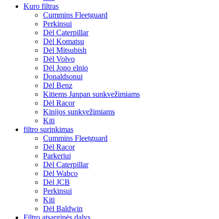
Kuro filtras
Cummins Fleetguard
Perkinsui
Dėl Caterpillar
Dėl Komatsu
Dėl Mitsubish
Dėl Volvo
Dėl Jono elnio
Donaldsonui
Dėl Benz
Kitiems Janpan sunkvežimiams
Dėl Racor
Kinijos sunkvežimiams
Kiti
filtro surinkimas
Cummins Fleetguard
Dėl Racor
Parkeriui
Dėl Caterpillar
Dėl Wabco
Dėl JCB
Perkinsui
Kiti
Dėl Baldwin
Filtro atsarginės dalys